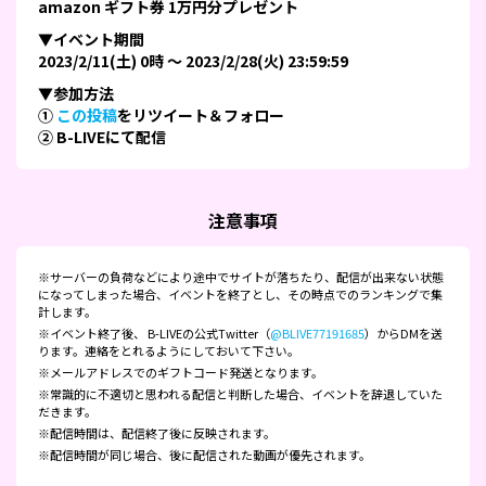
amazon ギフト券 1万円分プレゼント
▼イベント期間
2023/2/11(土) 0時 ～ 2023/2/28(火) 23:59:59
▼参加方法
①
この投稿
をリツイート＆フォロー
② B-LIVEにて配信
注意事項
※サーバーの負荷などにより途中でサイトが落ちたり、配信が出来ない状態
になってしまった場合、イベントを終了とし、その時点でのランキングで集
計します。
※イベント終了後、 B-LIVEの公式Twitter（
@BLIVE77191685
）からDMを送
ります。連絡をとれるようにしておいて下さい。
※メールアドレスでのギフトコード発送となります。
※常識的に不適切と思われる配信と判断した場合、イベントを辞退していた
だきます。
※配信時間は、配信終了後に反映されます。
※配信時間が同じ場合、後に配信された動画が優先されます。