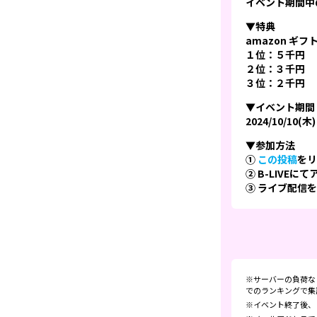
イベント期間中
▼特典
amazon ギ
１位：５千円
２位：３千円
３位：２千円
▼イベント期間
2024/10/10(木)
▼参加方法
①
この投稿
をリ
② B-LIVEに
③ ライブ配信
※サーバーの負荷な
でのランキングで集
※イベント終了後、 B