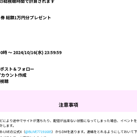
の総視聴時間で計算されます
フト券 総額1万円分プレゼント
 0時 ～ 2024/10/16(水) 23:59:59
ポスト＆フォロー
てアカウント作成
を視聴
注意事項
どにより途中でサイトが落ちたり、配信が出来ない状態になってしまった場合、イベント
計します。
-LIVEの公式X（
@BLIVE77191685
）からDMを送ります。連絡をとれるようにしておいて