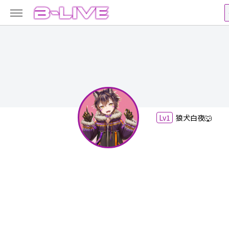
Lv1
狼犬白夜🐺