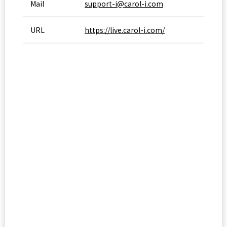
Mail
support-i@carol-i.com
URL
https://live.carol-i.com/